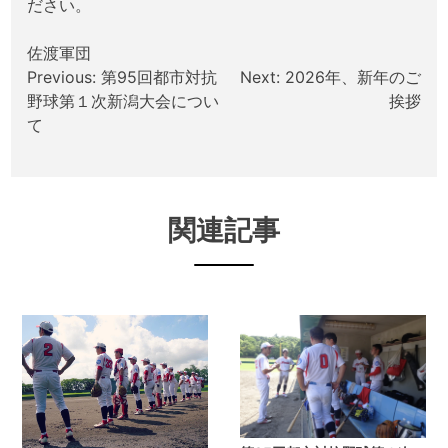
ださい。
佐渡軍団
投
Previous:
第95回都市対抗
Next:
2026年、新年のご
野球第１次新潟大会につい
挨拶
稿
て
ナ
ビ
ゲ
関連記事
ー
シ
ョ
ン