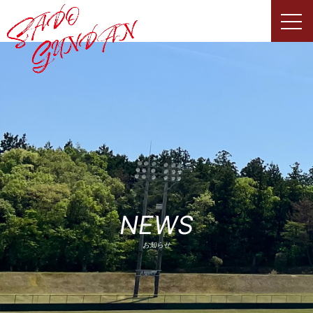
Skip
to
content
NEWS
お知らせ